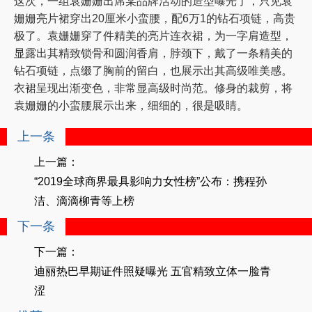
这次，一组袁姗姗出席某品牌活动的造型曝光了，只见袁
姗姗亮片裙穿出20厘米小蛮腰，配6万1的钻石项链，高贵
极了。袁姗姗穿了件精美的亮片连衣裙，为一字肩造型，
显露出其精致锁骨和圆润香肩，脖颈下，戴了一条精美的
钻石项链，点缀了胸前的留白，也展示出其高级唯美感。
衣裙呈现出渐变色，非常显高级时尚范。修身的裁剪，将
袁姗姗的小蛮腰展示出来，细细的，很是吸睛。
上一条
上一篇：
“2019全球商界最具影响力女性榜”公布：携程孙
洁、滴滴柳青等上榜
下一条
下一篇：
迪丽热巴早期证件照疑曝光 五官精致立体一脸青
涩