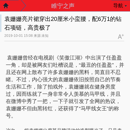
睢宁之声
导航
袁姗姗亮片裙穿出20厘米小蛮腰，配6万1的钻
石项链，高贵极了
2019-10-01 15:08 来源:未知
袁姗姗曾经在电视剧《笑傲江湖》中出演了任盈盈
一角，却是被网友们吐槽说是，“最丑的任盈盈”，并
且还在网上散布了许多袁姗姗的黑料，简直目不忍
睹。不过，内心强大的袁姗姗依旧按照自己的节奏
生活和工作，除了拍戏外，袁姗姗就在健身房度
过，因而练就了一身非常令人羡慕的马甲线，并且
在微博中秀了一把，一下子就引发了全网的热议，
袁姗姗不但由黑转红，还获得了“马甲线女王”的称
号。