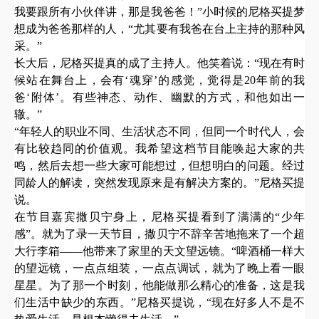
我要跟所有小伙伴讲，那是我爸爸！”小时候的尼格买提梦
想成为爸爸那样的人，“尤其要有我爸在台上主持的那种风
采。”
长大后，尼格买提真的成了主持人。他笑着说：
“现在有时
候站在舞台上，会有‘魂穿’的感觉，觉得是20年前的我
爸‘附体’。有些神态、动作、幽默的方式，和他如出一
辙。”
“年轻人的职业不同、生活状态不同，但同一个时代人，会
有比较趋同的价值观。我希望这档节目能唤起大家的共
鸣，然后去想一些大家可能想过，但想明白的问题。经过
同龄人的解读，突然发现原来是有解决方案的。”尼格买提
说。
在节目嘉宾撒贝宁身上，尼格买提看到了满满的
“少年
感”。就为了录一天节目，撒贝宁不辞辛苦地拖来了一个超
大行李箱——他带来了家里的天文望远镜。“啤酒桶一样大
的望远镜，一点点组装，一点点调试，就为了晚上看一眼
星星。为了那一个时刻，他能做那么精心的准备，这是我
们生活中缺少的东西。”尼格买提说，“现在好多人不是不