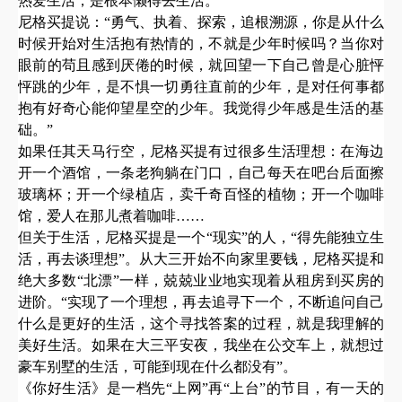
热爱生活，是根本懒得去生活。”
尼格买提说：
“勇气、执着、探索，追根溯源，你是从什么
时候开始对生活抱有热情的，不就是少年时候吗？当你对
眼前的苟且感到厌倦的时候，就回望一下自己曾是心脏怦
怦跳的少年，是不惧一切勇往直前的少年，是对任何事都
抱有好奇心能仰望星空的少年。我觉得少年感是生活的基
础。”
如果任其天马行空，尼格买提有过很多生活理想：在海边
开一个酒馆，一条老狗躺在门口，自己每天在吧台后面擦
玻璃杯；开一个绿植店，卖千奇百怪的植物；开一个咖啡
馆，爱人在那儿煮着咖啡
……
但关于生活，尼格买提是一个
“现实”的人，“得先能独立生
活，再去谈理想”。从大三开始不向家里要钱，尼格买提和
绝大多数“北漂”一样，兢兢业业地实现着从租房到买房的
进阶。“实现了一个理想，再去追寻下一个，不断追问自己
什么是更好的生活，这个寻找答案的过程，就是我理解的
美好生活。如果在大三平安夜，我坐在公交车上，就想过
豪车别墅的生活，可能到现在什么都没有”。
《你好生活》是一档先
“上网”再“上台”的节目，有一天的