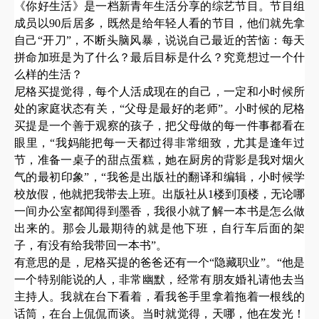
《你好生活》是一档新青年生活分享的综艺节目。节目组
成员以
90后居多，既然是给年轻人看的节目，他们就先拿
自己“开刀”，不断头脑风暴，说说自己最近的苦恼：每天
拼命加班是为了什么？最后目标是什么？究竟想过一个什
么样的生活？
尼格买提觉得，每个人活成现在的自己，一定和小时候所
处的家庭状态有关，
“父母是最好的老师”。小时候的尼格
买提是一个善于观察的孩子，把父母做的每一件事都看在
眼里，“我妈能把每一天都过得非常细致，尤其是逢年过
节，准备一桌子的甜点蛋糕，她在厨房的背影是我对烟火
气的最初印象”，“我爸是出版社的翻译和编辑，小时候学
校放假，他就把我带去上班。出版社从1楼到顶楼，无论哪
一间办公室都闻得到墨香，我很小就了解一本书是怎么做
出来的。那会儿最期待的就是他下班，自行车后面的架
子，有没有给我带回一本书”。
有意思的是，尼格买提的爸爸还有一个
“隐藏职业”。“他是
一个特别能说的人，非常幽默，经常有朋友婚礼请他去当
主持人。我就在台下看着，看我爸手里拿着拖着一根线的
话筒，在台上侃侃而谈。当时就觉得，天哪，他在发光！