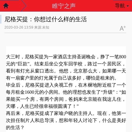
睢宁之声
导航
尼格买提：你想过什么样的生活
2020-03-26 13:59 来源:未知
大三时，尼格买提为一家酒店主持圣诞晚会，挣了一笔
800
元的“巨款”。结束后坐公交车回学校，路过一个居民区，
看到有灯光从窗口透出。他想，北京那么大，如果哪一天
有一扇窗户里的灯光属于自己该多好，哪怕是租来的。
毕业后，尼格买提进入央视工作，在木樨地附近租了一个
每月租金
1600元的小房间。他的理想也发生了“升级”：“如
果能买一个房，有两个房间，爸妈来北京能在我这儿住，
天哪，人生已经很幸福很圆满了！”
再后来，尼格买提成了家喻户晓的主持人。现在，他第一
次担任制片人和总导演，想和年轻人讨论下，什么是美好
的生活？