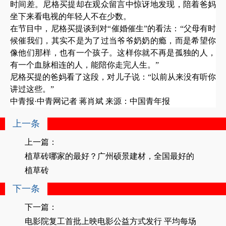
时间差。尼格买提却在观众留言中惊讶地发现，陪着爸妈
坐下来看电视的年轻人不在少数。
在节目中，尼格买提谈到对
“催婚催生”的看法：“父母有时
候催我们，其实不是为了过当爷爷奶奶的瘾，而是希望你
像他们那样，也有一个孩子。这样你就不再是孤独的人，
有一个血脉相连的人，能陪你走完人生。”
尼格买提的爸妈看了这段，对儿子说：
“以前从来没有听你
讲过这些。”
中青报
·中青网记者 蒋肖斌 来源：中国青年报
上一条
上一篇：
植草砖哪家的最好？广州硕景建材，全国最好的
植草砖
下一条
下一篇：
电影院复工首批上映电影公益方式发行 平均每场